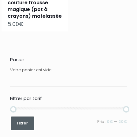
couture trousse
magique (pot à
crayons) matelassée
5.00
€
Panier
Votre panier est vide.
Filtrer par tarif
Prix
Prix
Prix :
0€
—
20€
Filtrer
min
max