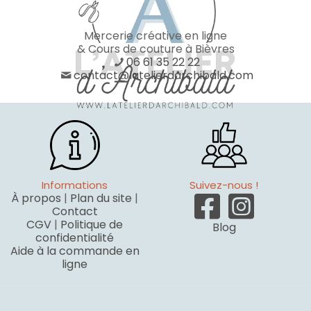
Mercerie créative en ligne
& Cours de couture à Bièvres
06 61 35 22 22
contact@latelierdarchibald.com
Informations
Suivez-nous !
À propos
|
Plan du site
|
Contact
CGV
|
Politique de
Blog
confidentialité
Aide à la commande en
ligne