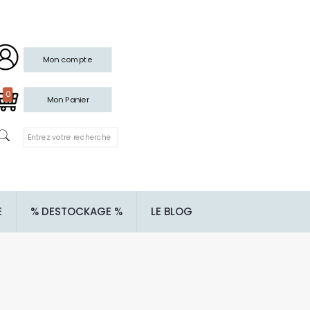
Mon compte
0
Mon Panier
E
% DESTOCKAGE %
LE BLOG