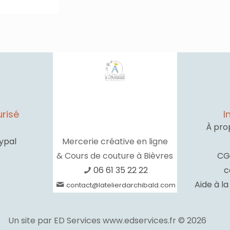
risé
I
À pro
ypal
Mercerie créative en ligne
& Cours de couture à Bièvres
CG
06 61 35 22 22
c
Aide à l
contact@latelierdarchibald.com
Un site par ED Services www.edservices.fr © 2026