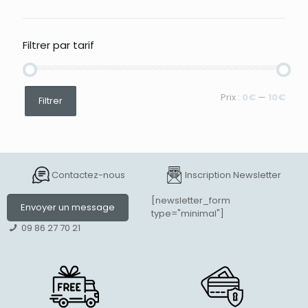
Filtrer par tarif
Prix
Prix
Prix :
0€
—
10€
Filtrer
min
max
Contactez-nous
Inscription Newsletter
[newsletter_form
Envoyer un message
type="minimal"]
09 86 27 70 21