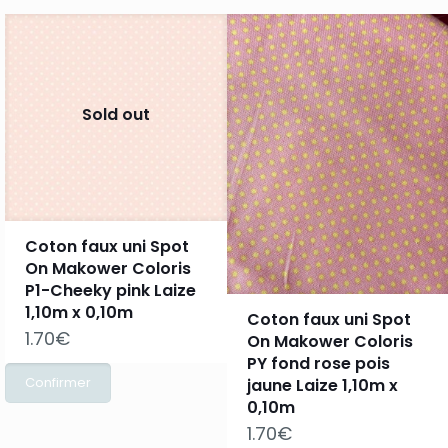
Sold out
Coton faux uni Spot
On Makower Coloris
P1-Cheeky pink Laize
1,10m x 0,10m
Coton faux uni Spot
1.70
€
On Makower Coloris
PY fond rose pois
jaune Laize 1,10m x
0,10m
1.70
€