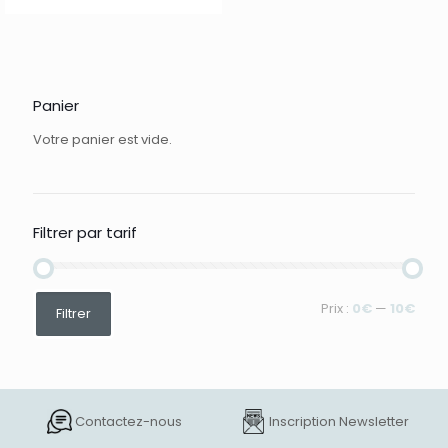
Panier
Votre panier est vide.
Filtrer par tarif
Prix
Prix
Prix :
0€
—
10€
Filtrer
min
max
Contactez-nous
Inscription Newsletter