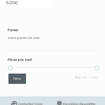
5.00
€
Panier
Votre panier est vide.
Filtrer par tarif
Prix
Prix
Prix :
0€
—
10€
Filtrer
min
max
Contactez-nous
Inscription Newsletter