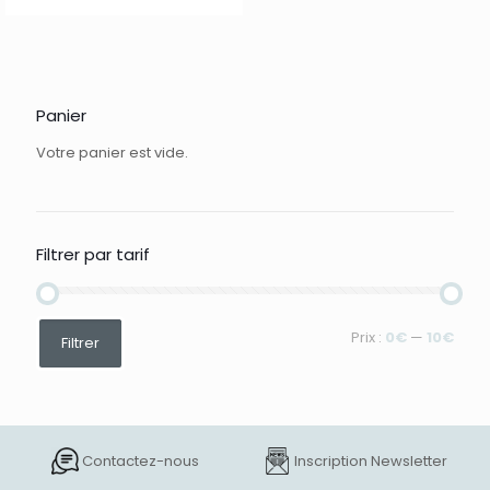
Panier
Votre panier est vide.
Filtrer par tarif
Prix
Prix
Prix :
0€
—
10€
Filtrer
min
max
Contactez-nous
Inscription Newsletter