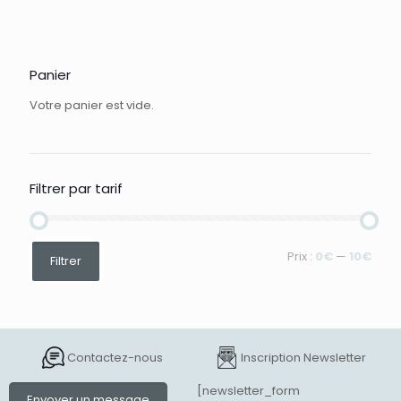
Panier
Votre panier est vide.
Filtrer par tarif
Prix
Prix
Prix :
0€
—
10€
Filtrer
min
max
Contactez-nous
Inscription Newsletter
[newsletter_form
Envoyer un message