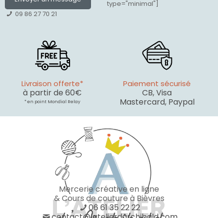
type="minimal"]
09 86 27 70 21
Livraison offerte*
Paiement sécurisé
à partir de 60€
CB, Visa
Mastercard, Paypal
* en point Mondial Relay
Mercerie créative en ligne
& Cours de couture à Bièvres
06 61 35 22 22
contact@latelierdarchibald.com