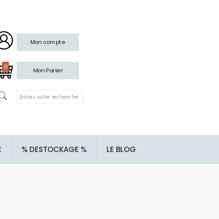
Mon compte
0
Mon Panier
E
% DESTOCKAGE %
LE BLOG