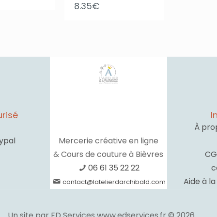
8.35
€
prix
prix
initial
actuel
était :
est :
20.00€.
14.00€.
risé
I
À pro
ypal
Mercerie créative en ligne
& Cours de couture à Bièvres
CG
06 61 35 22 22
c
Aide à l
contact@latelierdarchibald.com
Un site par ED Services www.edservices.fr © 2026