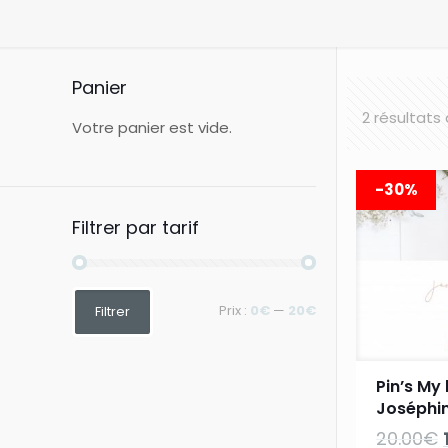
Panier
2 résultats
Votre panier est vide.
-30%
Filtrer par tarif
Prix
Prix
Prix :
0€
—
20€
Filtrer
min
max
Pin’s My 
Joséphi
20.00
€