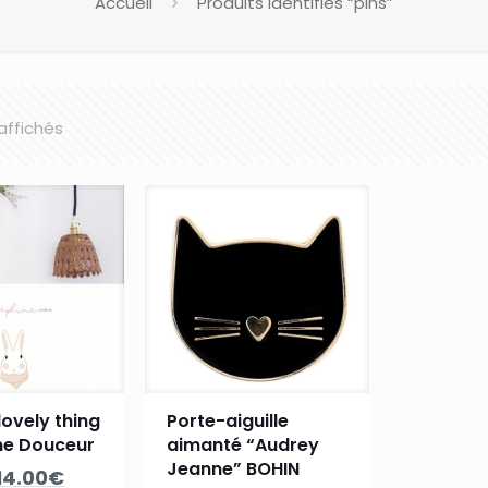
Accueil
Produits identifiés “pins”
 affichés
lovely thing
Porte-aiguille
ne Douceur
aimanté “Audrey
Jeanne” BOHIN
Le
Le
14.00
€