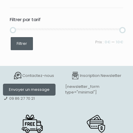
Filtrer par tarif
Prix
Prix
Prix :
0€
—
10€
Filtrer
min
max
Contactez-nous
Inscription Newsletter
[newsletter_form
Envoyer un message
type="minimal"]
09 86 27 70 21