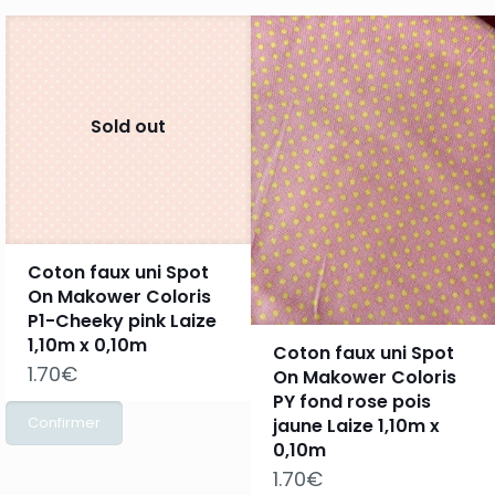
Sold out
Coton faux uni Spot
On Makower Coloris
P1-Cheeky pink Laize
1,10m x 0,10m
Coton faux uni Spot
1.70
€
On Makower Coloris
PY fond rose pois
jaune Laize 1,10m x
0,10m
1.70
€