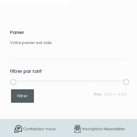
Panier
Votre panier est vide.
Filtrer par tarif
Prix
Prix
Prix :
30€
—
40€
Filtrer
min
max
Contactez-nous
Inscription Newsletter