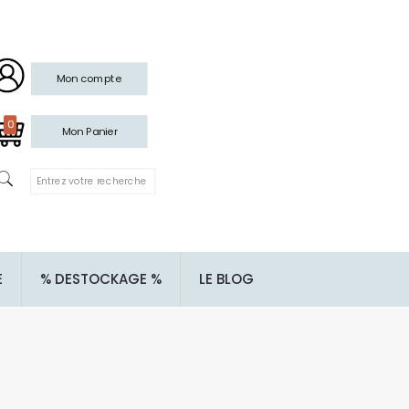
Mon compte
0
Mon Panier
E
% DESTOCKAGE %
LE BLOG