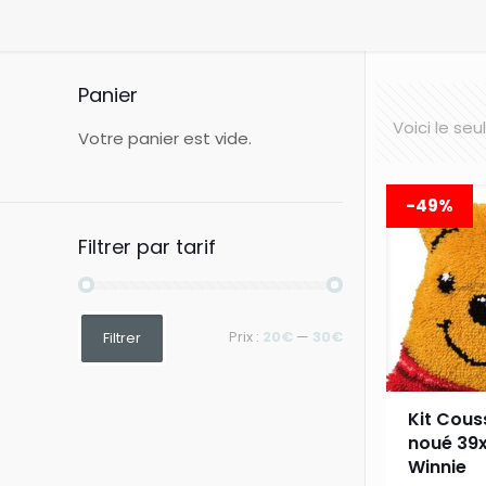
Panier
Voici le seu
Votre panier est vide.
-49%
Filtrer par tarif
Prix
Prix
Prix :
20€
—
30€
Filtrer
min
max
Kit Cous
noué 39
Winnie