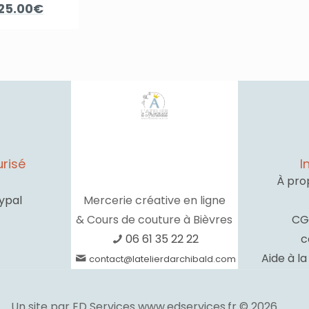
Le
Le
25.00
€
prix
prix
initial
actuel
était :
est :
49.00€.
25.00€.
risé
I
À pro
ypal
Mercerie créative en ligne
& Cours de couture à Bièvres
CG
06 61 35 22 22
c
Aide à l
contact@latelierdarchibald.com
Un site par ED Services www.edservices.fr © 2026