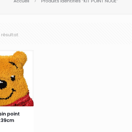
Accueil
Produits identifiés “KIT POINT NOUE”
l résultat
sin point
x39cm