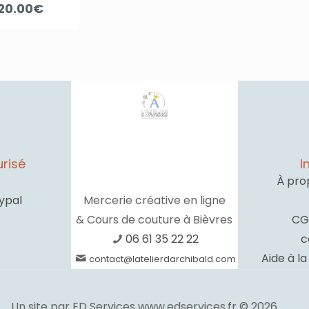
Le
Le
20.00
€
prix
prix
initial
actuel
était :
est :
49.00€.
20.00€.
risé
I
À pro
ypal
Mercerie créative en ligne
& Cours de couture à Bièvres
CG
06 61 35 22 22
c
Aide à l
contact@latelierdarchibald.com
Un site par ED Services www.edservices.fr © 2026