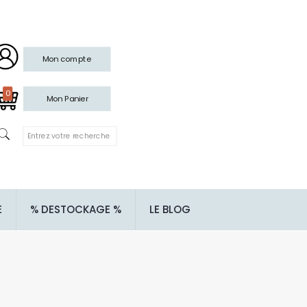
Mon compte
0
Mon Panier
E
% DESTOCKAGE %
LE BLOG