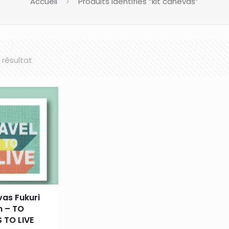
Accueil
Produits identifiés “kit canevas”
l résultat
vas Fukuri
 – TO
S TO LIVE