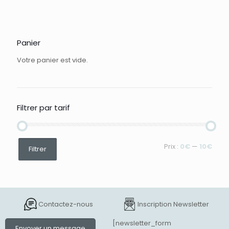
Panier
Votre panier est vide.
Filtrer par tarif
Prix
Prix
Prix :
0€
—
10€
Filtrer
min
max
Contactez-nous
Inscription Newsletter
[newsletter_form
Envoyer un message