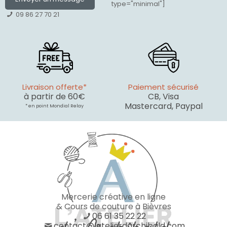
type="minimal"]
09 86 27 70 21
Livraison offerte*
Paiement sécurisé
à partir de 60€
CB, Visa
Mastercard, Paypal
* en point Mondial Relay
Mercerie créative en ligne
& Cours de couture à Bièvres
06 61 35 22 22
contact@latelierdarchibald.com