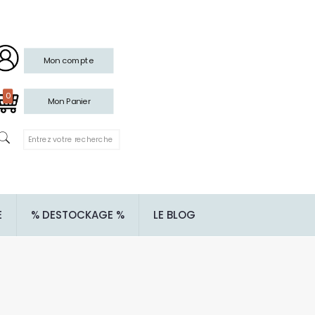
Mon compte
0
Mon Panier
E
% DESTOCKAGE %
LE BLOG