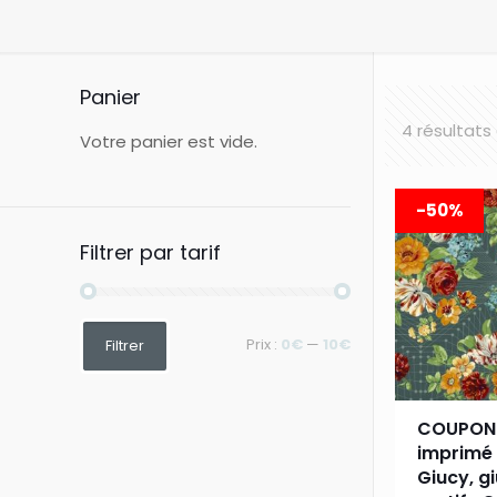
Panier
4 résultats
Votre panier est vide.
-50%
Filtrer par tarif
Prix
Prix
Prix :
0€
—
10€
Filtrer
min
max
COUPON
imprimé 
Giucy, g