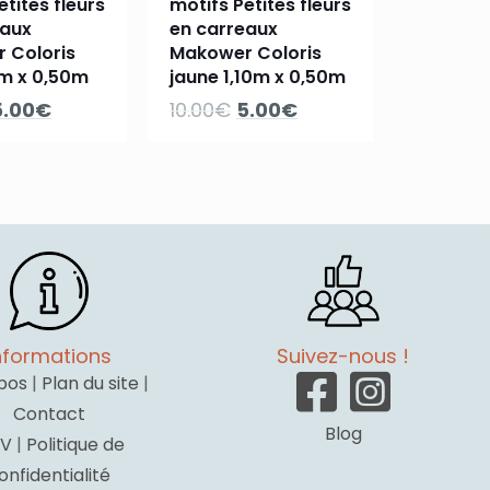
etites fleurs
motifs Petites fleurs
eaux
en carreaux
 Coloris
Makower Coloris
0m x 0,50m
jaune 1,10m x 0,50m
e
Le
Le
Le
5.00
€
10.00
€
5.00
€
rix
prix
prix
prix
nitial
actuel
initial
actuel
tait :
est :
était :
est :
0.00€.
5.00€.
10.00€.
5.00€.
nformations
Suivez-nous !
pos
|
Plan du site
|
Contact
Blog
V
|
Politique de
onfidentialité