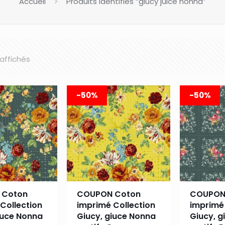
Accueil
Produits identifiés “giucy juice nonna”
 affichés
-50%
-50%
 Coton
COUPON Coton
COUPON
Collection
imprimé Collection
imprimé 
iuce Nonna
Giucy, giuce Nonna
Giucy, g