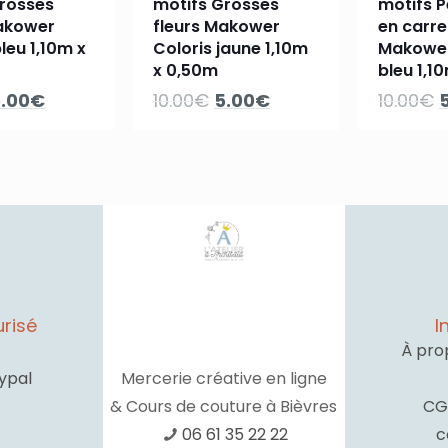
Grosses
motifs Grosses
motifs P
Makower
fleurs Makower
en carr
leu 1,10m x
Coloris jaune 1,10m
Makower
x 0,50m
bleu 1,1
e
Le
Le
Le
L
.00
€
10.00
€
5.00
€
10.00
€
rix
prix
prix
prix
p
nitial
actuel
initial
actuel
i
tait :
est :
était :
est :
é
0.00€.
5.00€.
10.00€.
5.00€.
1
risé
I
À pro
ypal
Mercerie créative en ligne
& Cours de couture à Bièvres
CG
06 61 35 22 22
c