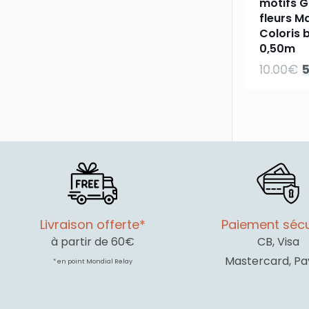
motifs 
fleurs 
Coloris b
0,50m
L
10.00
€
5
p
i
é
1
Livraison offerte*
Paiement sécu
à partir de 60€
CB, Visa
Mastercard, Pa
* en point Mondial Relay