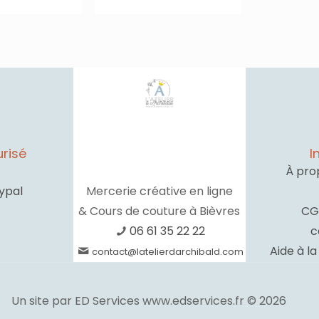
risé
I
À pro
ypal
Mercerie créative en ligne
& Cours de couture à Bièvres
CG
06 61 35 22 22
c
Aide à l
contact@latelierdarchibald.com
Un site par ED Services www.edservices.fr © 2026