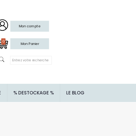
Mon compte
0
Mon Panier
E
% DESTOCKAGE %
LE BLOG