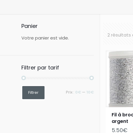
Panier
2 résultats
Votre panier est vide.
Filtrer par tarif
Prix
Prix
Prix :
0€
—
10€
Filtrer
min
max
Fil à br
argent
5.50
€