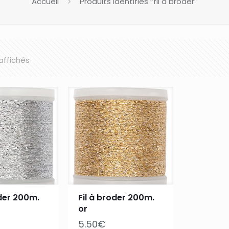
Accueil
Produits identifiés “fil à broder”
 affichés
oder 200m.
Fil à broder 200m.
or
5.50
€