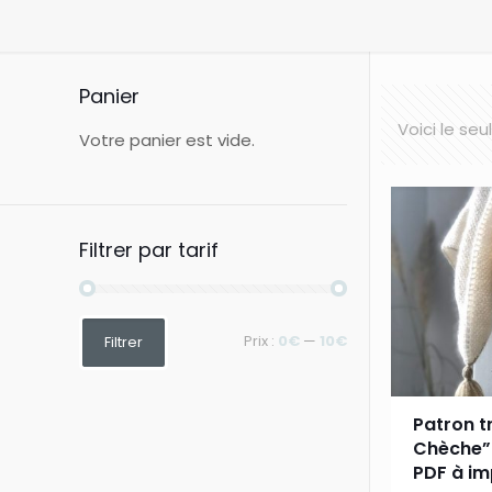
Panier
Voici le seu
Votre panier est vide.
Filtrer par tarif
Prix
Prix
Prix :
0€
—
10€
Filtrer
min
max
Patron tr
Chèche” 
PDF à im