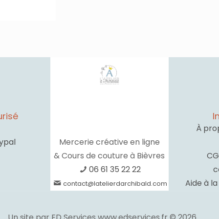
risé
I
À pro
ypal
Mercerie créative en ligne
& Cours de couture à Bièvres
CG
06 61 35 22 22
c
Aide à l
contact@latelierdarchibald.com
Un site par ED Services www.edservices.fr © 2026