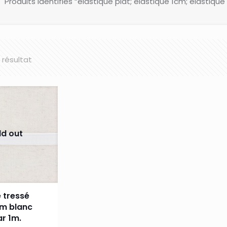
Produits identifiés “élastique plat; élastique 1cm; élastiqu
l résultat
ld out
e tressé
mm blanc
r 1m.