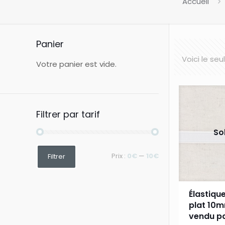
Accueil
Panier
Voici le seu
Votre panier est vide.
Filtrer par tarif
So
Prix
Prix
Prix :
0€
—
10€
Filtrer
min
max
Élastiqu
plat 10
vendu pa