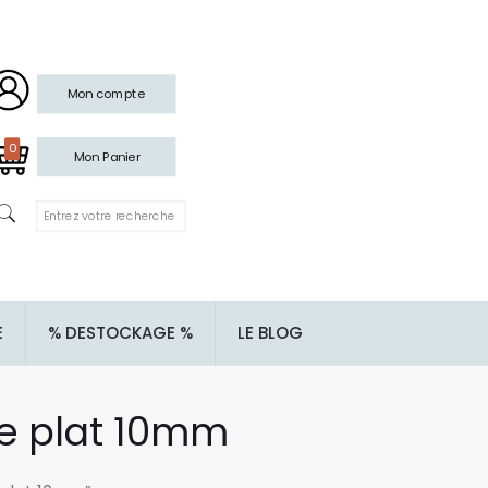
Mon compte
0
Mon Panier
E
% DESTOCKAGE %
LE BLOG
que plat 10mm