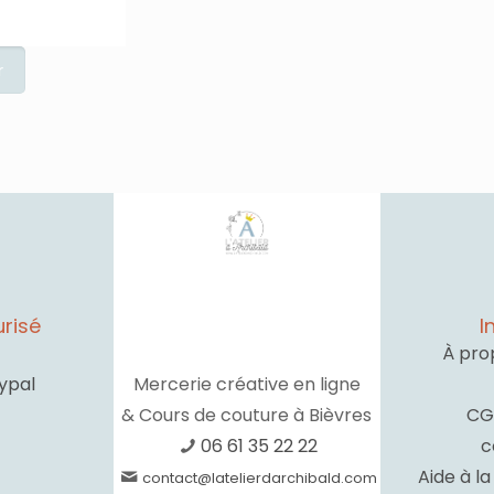
risé
I
À pro
ypal
Mercerie créative en ligne
& Cours de couture à Bièvres
CG
06 61 35 22 22
c
Aide à l
contact@latelierdarchibald.com