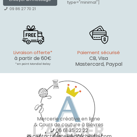
type="minimal"]
09 86 27 70 21
Livraison offerte*
Paiement sécurisé
à partir de 60€
CB, Visa
Mastercard, Paypal
* en point Mondial Relay
Mercerie créative en ligne
& Cours de couture à Bièvres
06 61 35 22 22
contact@latelierdarchibald.com