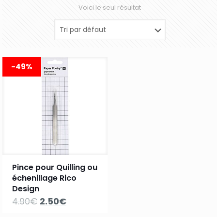
Voici le seul résultat
-49%
Pince pour Quilling ou
échenillage Rico
Design
Le
Le
4.90
€
2.50
€
prix
prix