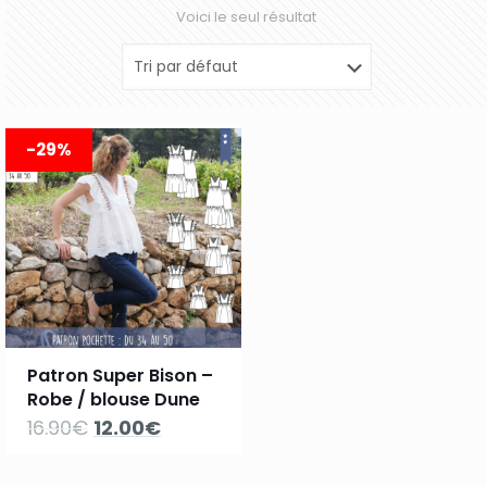
Voici le seul résultat
-29%
Patron Super Bison –
Robe / blouse Dune
Le
Le
16.90
€
12.00
€
prix
prix
initial
actuel