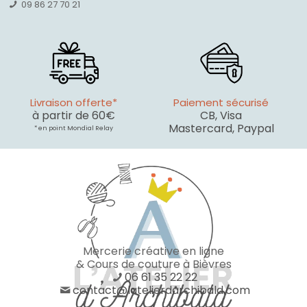
09 86 27 70 21
Livraison offerte*
Paiement sécurisé
à partir de 60€
CB, Visa
Mastercard, Paypal
* en point Mondial Relay
Mercerie créative en ligne
& Cours de couture à Bièvres
06 61 35 22 22
contact@latelierdarchibald.com