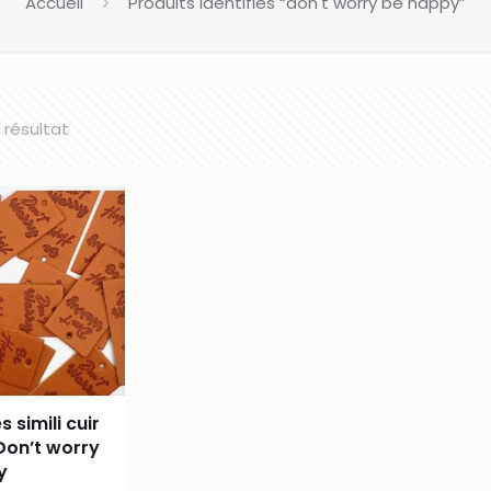
Accueil
Produits identifiés “don't worry be happy”
l résultat
s simili cuir
Don’t worry
y