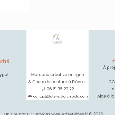
risé
I
À pro
ypal
Mercerie créative en ligne
& Cours de couture à Bièvres
CG
06 61 35 22 22
c
Aide à l
contact@latelierdarchibald.com
Un site par ED Services www.edservices.fr © 2026