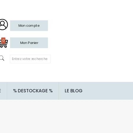
Mon compte
0
Mon Panier
E
% DESTOCKAGE %
LE BLOG