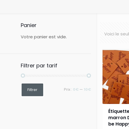
Panier
Voici le seu
Votre panier est vide.
Filtrer par tarif
Prix
Prix
Prix :
0€
—
10€
Filtrer
min
max
Étiquette
marron 
be Happ