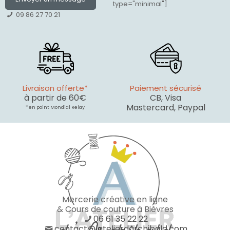
type="minimal"]
09 86 27 70 21
Livraison offerte*
Paiement sécurisé
à partir de 60€
CB, Visa
Mastercard, Paypal
* en point Mondial Relay
Mercerie créative en ligne
& Cours de couture à Bièvres
06 61 35 22 22
contact@latelierdarchibald.com