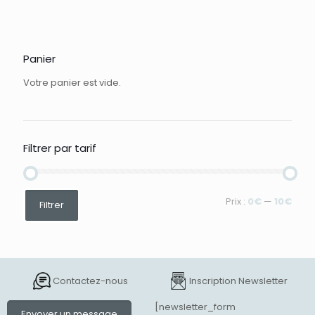
Panier
Votre panier est vide.
Filtrer par tarif
Prix
Prix
Prix :
0€
—
10€
Filtrer
min
max
Contactez-nous
Inscription Newsletter
[newsletter_form
Envoyer un message