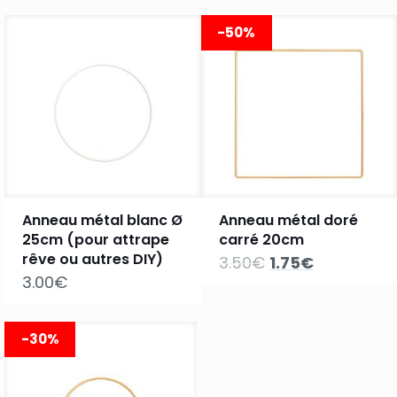
-50%
Anneau métal blanc Ø
Anneau métal doré
25cm (pour attrape
carré 20cm
rêve ou autres DIY)
Le
Le
3.50
€
1.75
€
prix
prix
3.00
€
initial
actuel
était :
est :
3.50€.
1.75€.
-30%