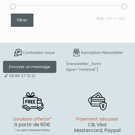
Prix
Prix
Prix :
0€
—
10€
Filtrer
min
max
Contactez-nous
Inscription Newsletter
[newsletter_form
Envoyer un message
type="minimal"]
09 86 27 70 21
Livraison offerte*
Paiement sécurisé
à partir de 60€
CB, Visa
Mastercard, Paypal
* en point Mondial Relay