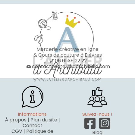
Mercerie créative en ligne
& Cours de couture à Bièvres
06 61 35 22 22
contact@latelierdarchibald.com
Informations
Suivez-nous !
À propos
|
Plan du site
|
Contact
CGV
|
Politique de
Blog