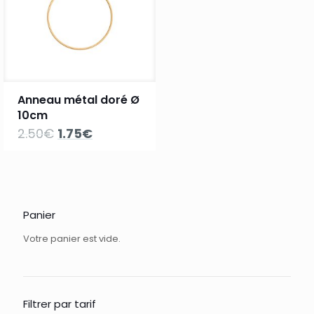
Anneau métal doré Ø
10cm
Le
Le
2.50
€
1.75
€
prix
prix
initial
actuel
était :
est :
2.50€.
1.75€.
Panier
Votre panier est vide.
Filtrer par tarif