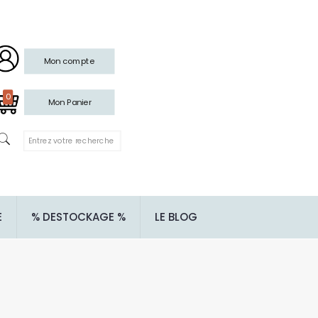
Mon compte
0
Mon Panier
E
% DESTOCKAGE %
LE BLOG