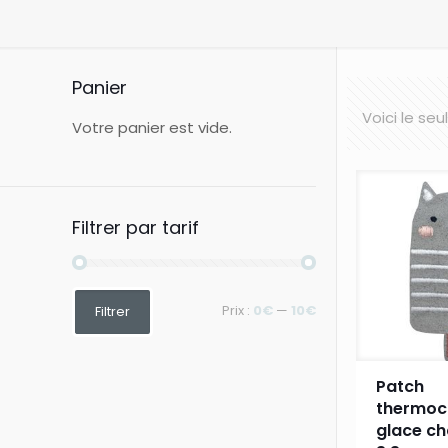
Panier
Voici le seu
Votre panier est vide.
Filtrer par tarif
Prix
Prix
Prix :
0€
—
10€
Filtrer
min
max
Patch
thermoc
glace ch