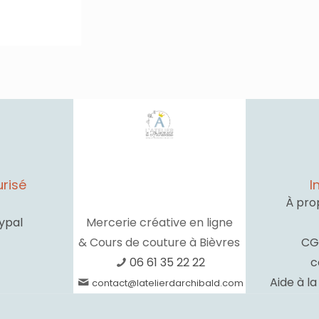
risé
I
À pro
ypal
Mercerie créative en ligne
& Cours de couture à Bièvres
CG
06 61 35 22 22
c
Aide à l
contact@latelierdarchibald.com