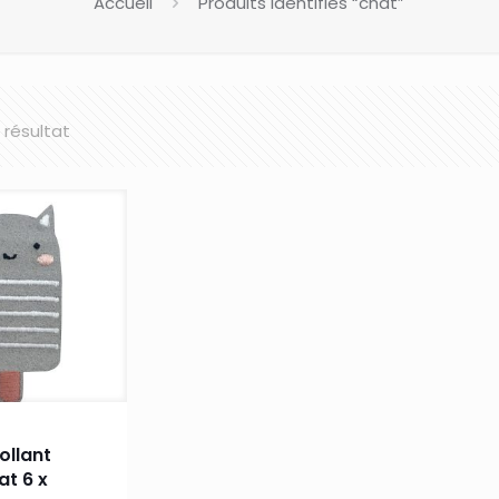
Accueil
Produits identifiés “chat”
l résultat
ollant
at 6 x