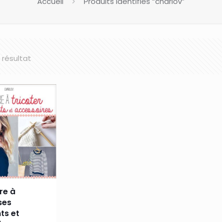
Accueil
Produits identifiés “charlov”
l résultat
re à
ses
ts et