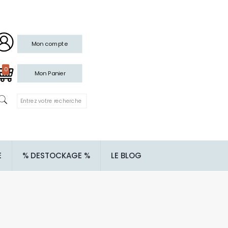
Mon compte
0
Mon Panier
E
% DESTOCKAGE %
LE BLOG