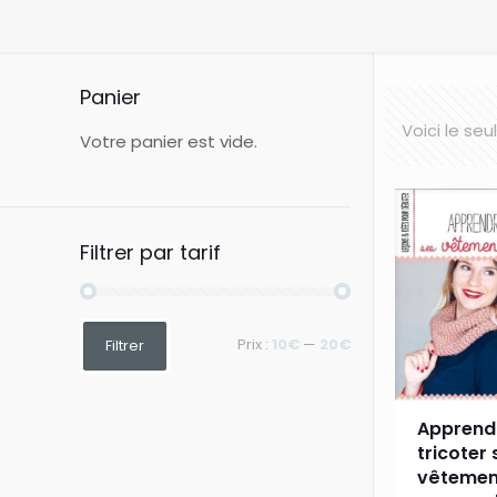
Panier
Voici le seu
Votre panier est vide.
Filtrer par tarif
Prix
Prix
Prix :
10€
—
20€
Filtrer
min
max
Apprend
tricoter 
vêtemen