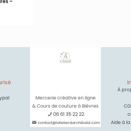
res –
risé
I
À pro
ypal
Mercerie créative en ligne
& Cours de couture à Bièvres
CG
06 61 35 22 22
c
Aide à l
contact@latelierdarchibald.com