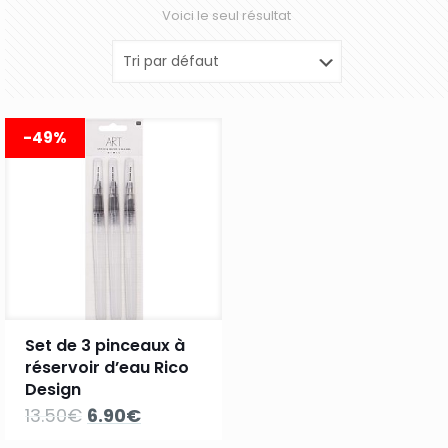
Voici le seul résultat
-49%
Set de 3 pinceaux à
réservoir d’eau Rico
Design
Le
Le
13.50
€
6.90
€
prix
prix