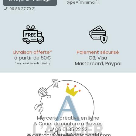
type="minimal"]
09 86 27 70 21
Livraison offerte*
Paiement sécurisé
à partir de 60€
CB, Visa
Mastercard, Paypal
* en point Mondial Relay
Mercerie créative en ligne
& Cours de couture à Bièvres
06 61 35 22 22
contact@latelierdarchibald.com