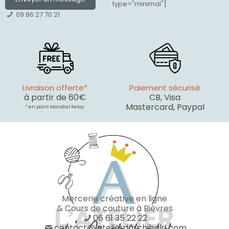
type="minimal"]
09 86 27 70 21
Livraison offerte*
Paiement sécurisé
à partir de 60€
CB, Visa
Mastercard, Paypal
* en point Mondial Relay
Mercerie créative en ligne
& Cours de couture à Bièvres
06 61 35 22 22
contact@latelierdarchibald.com