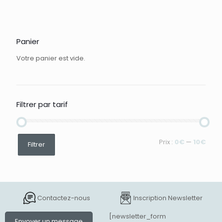
Panier
Votre panier est vide.
Filtrer par tarif
Prix
Prix
Prix :
0€
—
10€
Filtrer
min
max
Contactez-nous
Inscription Newsletter
[newsletter_form
Envoyer un message