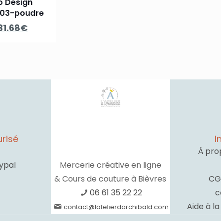
o Design
003-poudre
Le
Le
31.68
€
prix
prix
initial
actuel
était :
est :
79.20€.
31.68€.
risé
I
À pro
ypal
Mercerie créative en ligne
& Cours de couture à Bièvres
CG
06 61 35 22 22
c
Aide à l
contact@latelierdarchibald.com