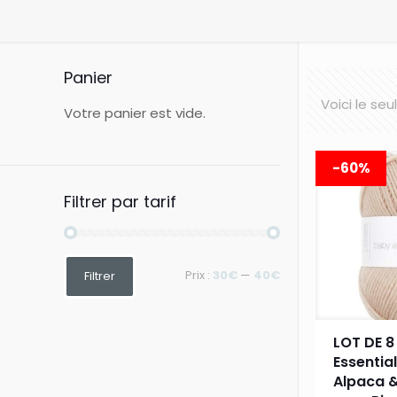
Panier
Voici le seu
Votre panier est vide.
-60%
Filtrer par tarif
Prix
Prix
Prix :
30€
—
40€
Filtrer
min
max
LOT DE 8
Essentia
Alpaca 