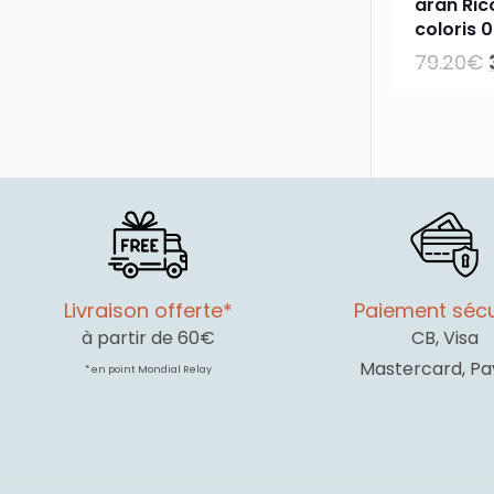
aran Ric
coloris 
79.20
€
Livraison offerte*
Paiement sécu
à partir de 60€
CB, Visa
Mastercard, Pa
* en point Mondial Relay