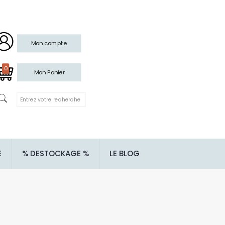
Mon compte
0
Mon Panier
E
% DESTOCKAGE %
LE BLOG