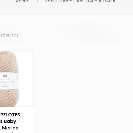
Accueil
Produits identifiés “BABY ALPAGA”
l résultat
 PELOTES
ls Baby
& Merino