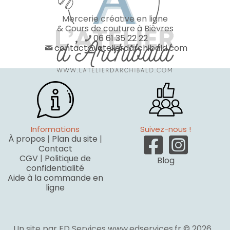
Mercerie créative en ligne
& Cours de couture à Bièvres
06 61 35 22 22
contact@latelierdarchibald.com
Informations
Suivez-nous !
À propos
|
Plan du site
|
Contact
CGV
|
Politique de
Blog
confidentialité
Aide à la commande en
ligne
Un site par ED Services www.edservices.fr © 2026