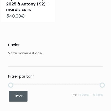
2025 à Antony (92) –
mardis soirs
540.00
€
Panier
Votre panier est vide.
Filtrer par tarif
Prix
Prix
Prix :
300€
—
540€
Filtrer
min
max