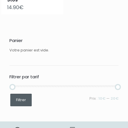
14.90
€
Panier
Votre panier est vide.
Filtrer par tarif
Prix
Prix
Prix :
10€
—
20€
Filtrer
min
max