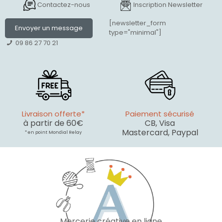
Contactez-nous
Inscription Newsletter
[newsletter_form
Envoyer un message
type="minimal"]
09 86 27 70 21
Livraison offerte*
Paiement sécurisé
à partir de 60€
CB, Visa
Mastercard, Paypal
* en point Mondial Relay
Mercerie créative en ligne