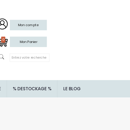
Mon compte
0
Mon Panier
E
% DESTOCKAGE %
LE BLOG