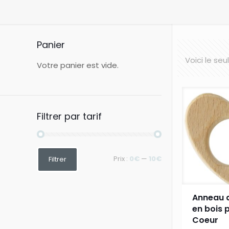
Panier
Voici le seu
Votre panier est vide.
Filtrer par tarif
Prix
Prix
Prix :
0€
—
10€
Filtrer
min
max
Anneau d
en bois 
Coeur