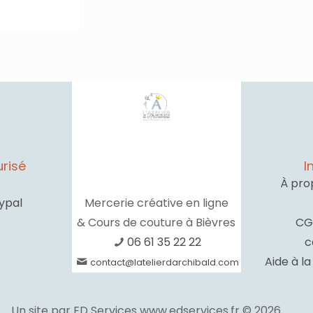
risé
I
À pro
ypal
Mercerie créative en ligne
& Cours de couture à Bièvres
CG
06 61 35 22 22
c
Aide à l
contact@latelierdarchibald.com
Un site par ED Services www.edservices.fr © 2026