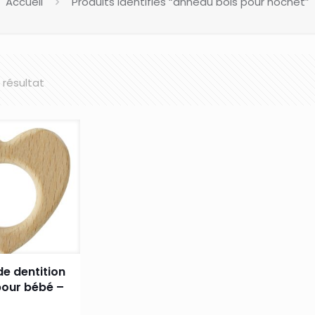
Accueil
Produits identifiés “anneau bois pour hochet”
l résultat
e dentition
pour bébé –