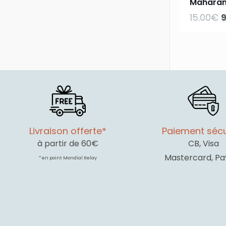
Maharan
L
15.00
€
p
i
é
1
Livraison offerte*
Paiement sécu
à partir de 60€
CB, Visa
Mastercard, Pa
* en point Mondial Relay