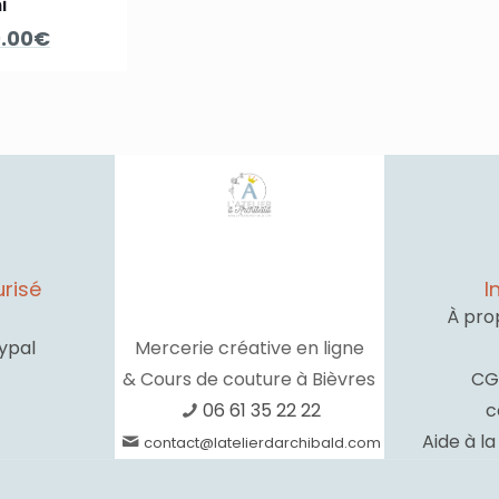
i
e
Le
9.00
€
rix
prix
nitial
actuel
tait :
est :
5.00€.
9.00€.
risé
I
À pro
ypal
Mercerie créative en ligne
& Cours de couture à Bièvres
CG
06 61 35 22 22
c
Aide à l
contact@latelierdarchibald.com