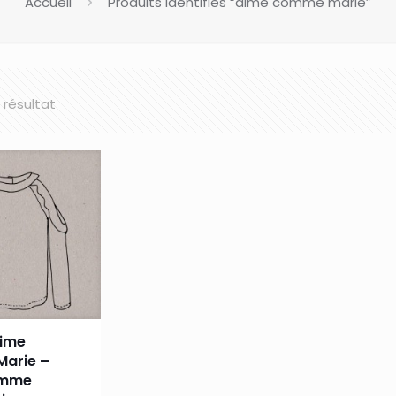
Accueil
Produits identifiés “aime comme marie”
l résultat
Aime
arie –
omme