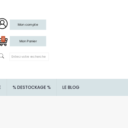
Mon compte
0
Mon Panier
E
% DESTOCKAGE %
LE BLOG