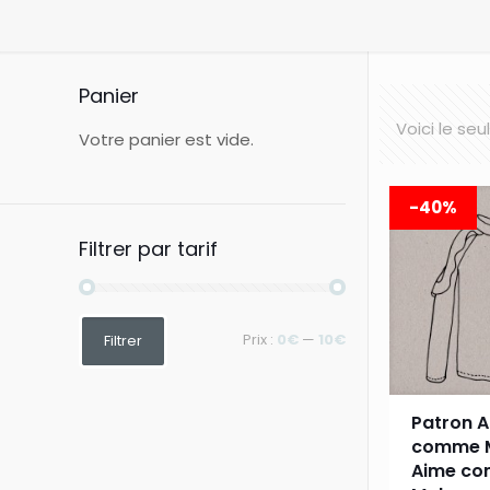
Panier
Voici le seu
Votre panier est vide.
-40%
Filtrer par tarif
Prix
Prix
Prix :
0€
—
10€
Filtrer
min
max
Patron 
comme M
Aime c