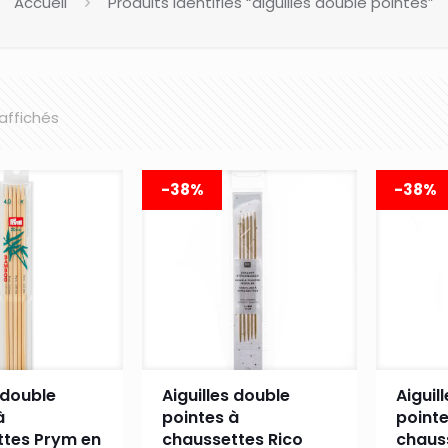
Accueil
Produits identifiés “aiguilles double pointes”
 affichés
-38%
-38%
s double
Aiguilles double
Aiguil
à
pointes à
pointe
ttes Prym en
chaussettes Rico
chaus