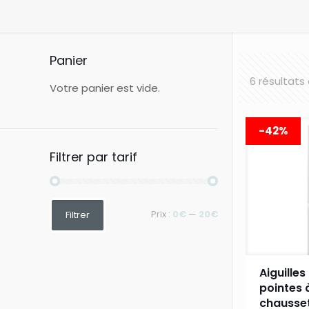
Panier
6 résultats
Votre panier est vide.
-42%
Filtrer par tarif
Prix
Prix
Prix :
0€
—
20€
Filtrer
min
max
Aiguille
pointes 
chausse