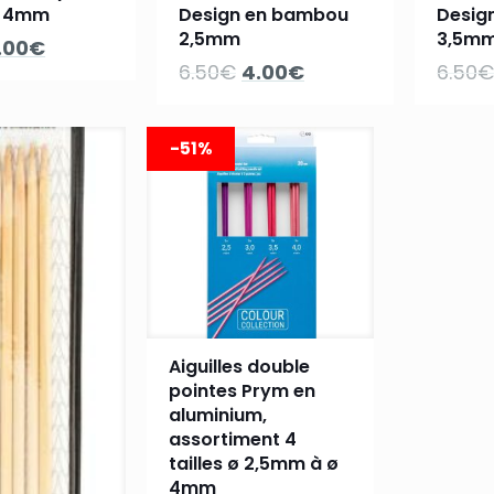
 4mm
Design en bambou
Desig
2,5mm
3,5m
e
Le
.00
€
Le
Le
6.50
€
4.00
€
6.50
€
ix
prix
prix
prix
itial
actuel
initial
actuel
ait :
est :
-51%
était :
est :
.90€.
4.00€.
6.50€.
4.00€.
Aiguilles double
pointes Prym en
aluminium,
assortiment 4
tailles ø 2,5mm à ø
4mm