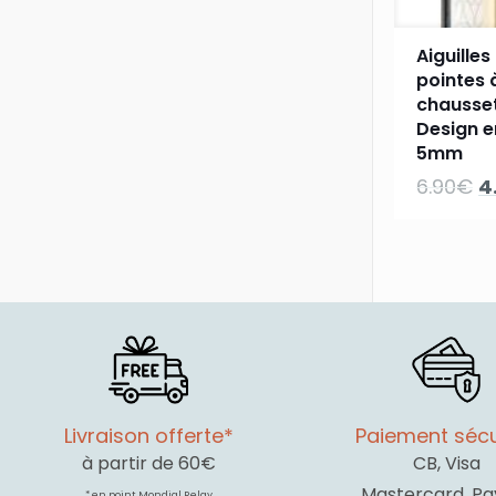
Aiguille
pointes 
chausset
Design 
5mm
L
6.90
€
4
pr
in
ét
6
Livraison offerte*
Paiement sécu
à partir de 60€
CB, Visa
Mastercard, Pa
* en point Mondial Relay