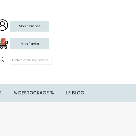
Mon compte
0
Mon Panier
E
% DESTOCKAGE %
LE BLOG