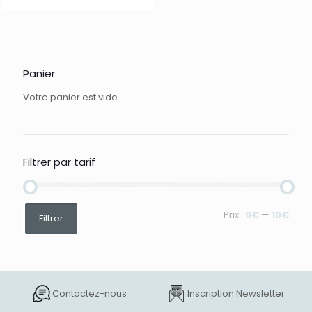
Panier
Votre panier est vide.
Filtrer par tarif
Prix
Prix
Prix :
0€
—
10€
Filtrer
min
max
Contactez-nous
Inscription Newsletter