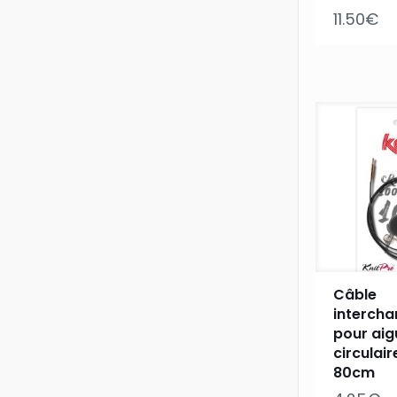
11.50
€
Câble
interch
pour aigu
circulair
80cm