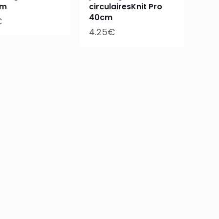
mm
circulairesKnit Pro
40cm
€
4.25
€