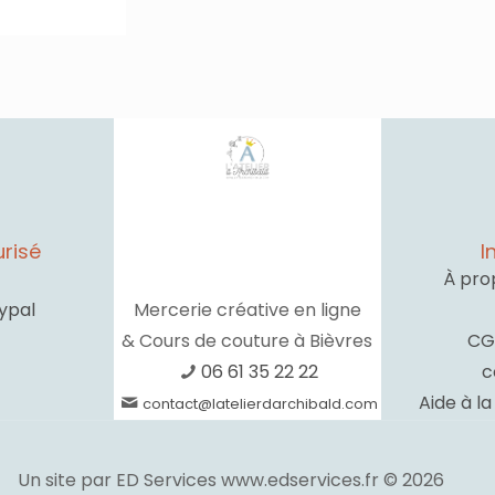
risé
I
À pro
ypal
Mercerie créative en ligne
& Cours de couture à Bièvres
CG
06 61 35 22 22
c
Aide à l
contact@latelierdarchibald.com
Un site par ED Services www.edservices.fr © 2026