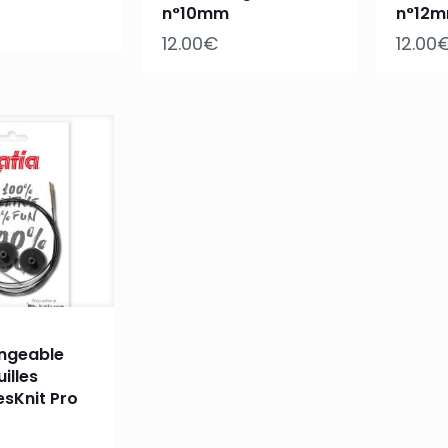
n°10mm
n°12
12.00
€
12.00
angeable
illes
esKnit Pro