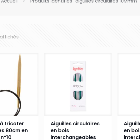
Accueil
Produits identifiés “aiguilles circulaires 10Mmm”
 affichés
 à tricoter
Aiguilles circulaires
Aiguil
res 80cm en
en bois
en boi
n°10
interchangeables
inter