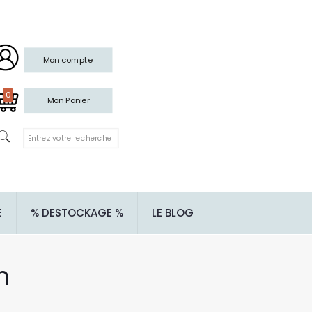
Mon compte
0
Mon Panier
E
% DESTOCKAGE %
LE BLOG
m