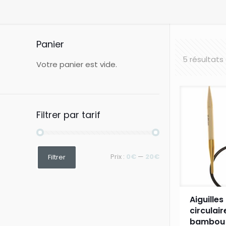
Panier
5 résultats
Votre panier est vide.
Filtrer par tarif
Prix
Prix
Prix :
0€
—
20€
Filtrer
min
max
Aiguilles
circulai
bambou 