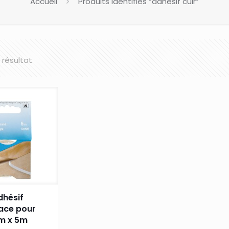
Accueil
Produits identifiés “adhesif cuir”
l résultat
dhésif
ace pour
mm x 5m