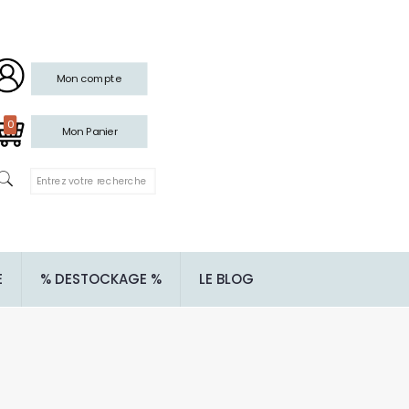
Mon compte
0
Mon Panier
E
% DESTOCKAGE %
LE BLOG