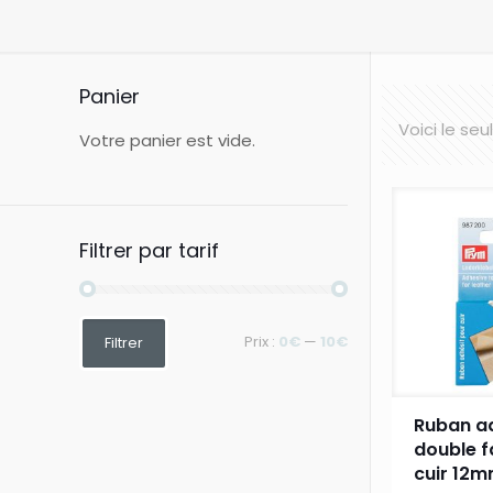
Panier
Voici le seu
Votre panier est vide.
Filtrer par tarif
Prix
Prix
Prix :
0€
—
10€
Filtrer
min
max
Ruban a
double f
cuir 12