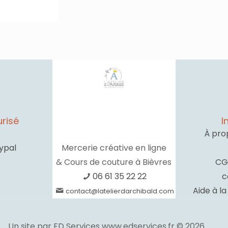
risé
I
À pro
ypal
Mercerie créative en ligne
& Cours de couture à Bièvres
CG
06 61 35 22 22
c
Aide à l
contact@latelierdarchibald.com
Un site par ED Services www.edservices.fr © 2026