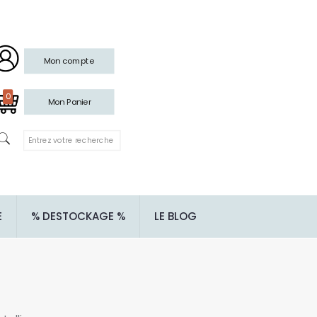
Mon compte
0
Mon Panier
E
% DESTOCKAGE %
LE BLOG