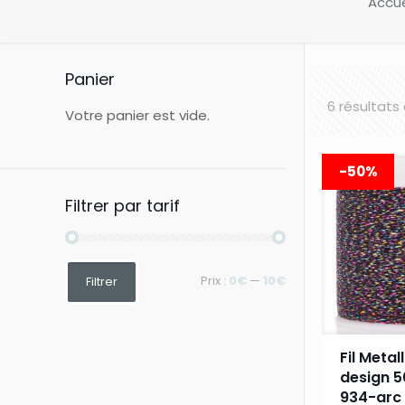
Accue
Panier
6 résultats
Votre panier est vide.
-50%
Filtrer par tarif
Prix
Prix
Prix :
0€
—
10€
Filtrer
min
max
Fil Metal
design 5
934-arc 