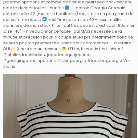
@germainpatrons et comme d’habitude petit feed back sincère
pour te donner toutes les infos
: – patron Georgia Germain
patrons taille 42 (ma taille habituelle) mais taille un peu grand de
par sa forme loose
next Time je ferai du 40 – tissu maille
marinière de mon stock (il en faut très peu est c’est cool : 80cm en
laize 140) – niveau annoncé facile : oui MAIS nécessite de la
minutie et précision pour la coupe et les plis notamment donc ce
ne sera pas ton premier tee-shirts pour commencer. – à refaire ?
OUI
(une taille au dessous
) Et toi, tu couds tes t-shirts ?
#latelierdarchibald #jeportecequejecouds
#georgiagermainpatrons #tshirtgeorgia #teeshirtgeorgia Voir
moins