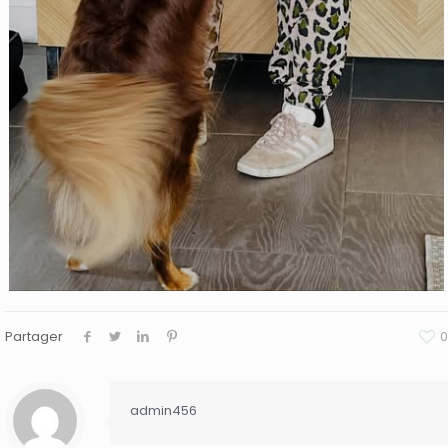
Partager
0
admin456