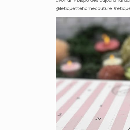
avoir un ? Dispo dès aujourd’hui 
@letiquettehomecouture #etiqu