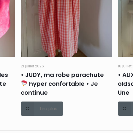
21 juillet 2026
18 juille
des
• JUDY, ma robe parachute
• ALI
rte
hyper confortable • Je
oldsc
continue
Une
Lire plus