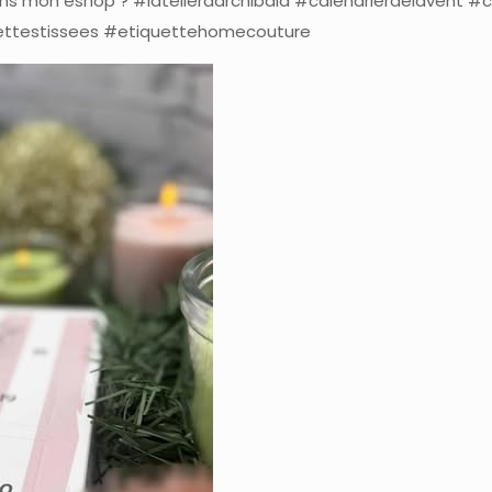
dans mon eshop ? #latelierdarchibald #calendrierdelavent #
ettestissees #etiquettehomecouture