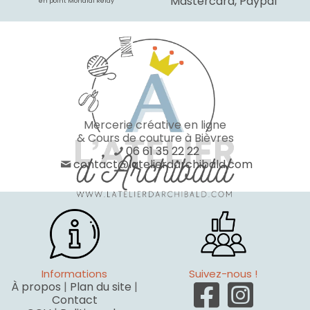
Mastercard, Paypal
* en point Mondial Relay
Mercerie créative en ligne
& Cours de couture à Bièvres
06 61 35 22 22
contact@latelierdarchibald.com
Informations
Suivez-nous !
À propos
|
Plan du site
|
Contact