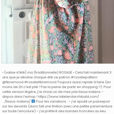
• [valise d’été] ma (traditionnelle) ROSALIE • Cela fait maintenant 3
ans que je décline chaque été ce patron #rosaliepattern
@fibremood #rosaliefibremood Toujours aussi rapide à faire (en
moins de 2h c’est plié ! Pas la peine de partir en shopping !!). Pour
cette version légère, j’ai choisi un de mes jolis tissus indiens –
dispos dans l’eshop ! https://www.latelierdarchibald.com/
…/tissus-indiens/
Pour les variations : – j’ai ajouté un passepoil
sur les devants (donc fait une finition avec une petite parementure
sur toute l’encolure) – j’ai préféré des bandes froncées au lieu