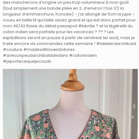
des mancherons d’origine un peu trop volumineux à mon goût
(tout simplement une bande pliée en 2, d’environ 1 fois 1/2 la
longueur d’emmanchure, froncée) – j’ai allongé de 5cm la jupe –
cousu en taille M qui taille assez grand et qui est donc parfait pour
mon 40/42 Ravie du détail passepoil #kibrille ? et la légèreté du
coton indien sera parfaite pour les vacances ?
?? ? Les
expéditions seront en pause à partir de vendredi 1er août, mais je
traite encore vis commandes cette semaine ! #latelierdarchibald
#couture #madewithloveinbièvres
#avecunpeudarchibalddedans #cotonindien
#jeportecequejecouds