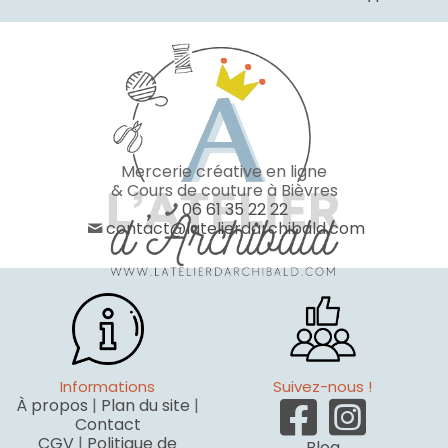
Mercerie créative en ligne
& Cours de couture à Bièvres
06 61 35 22 22
contact@latelierdarchibald.com
Informations
Suivez-nous !
À propos
|
Plan du site
|
Contact
CGV
|
Politique de
Blog