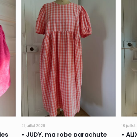
21 juillet 2026
18 juille
des
• JUDY, ma robe parachute
• ALI