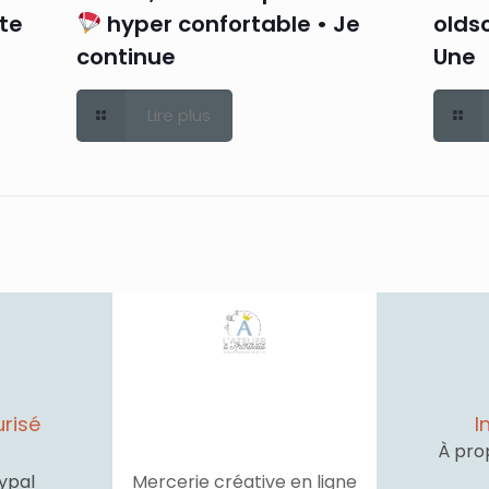
rte
hyper confortable • Je
oldsc
continue
Une
Lire plus
risé
I
À pro
ypal
Mercerie créative en ligne