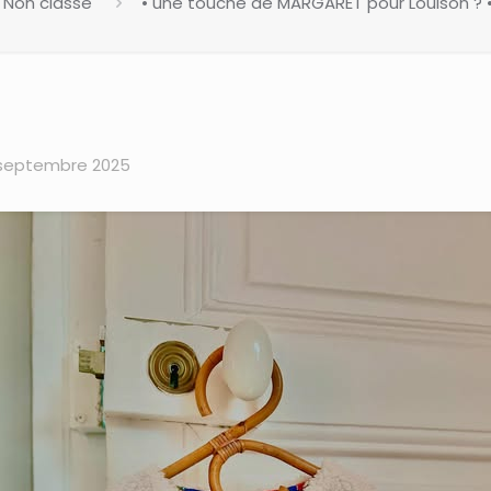
Non classé
• une touche de MARGARET pour Louison ? •…
 septembre 2025