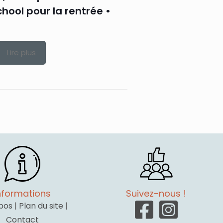
hool pour la rentrée •
Lire plus
nformations
Suivez-nous !
pos
|
Plan du site
|
Contact