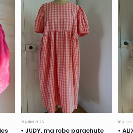
21 juillet 2026
18 juille
des
• JUDY, ma robe parachute
• ALI