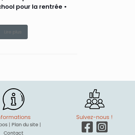
hool pour la rentrée •
Lire plus
nformations
Suivez-nous !
pos
|
Plan du site
|
Contact