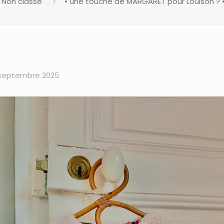
Non classé
• une touche de MARGARET pour Louison ? •…
 septembre 2025