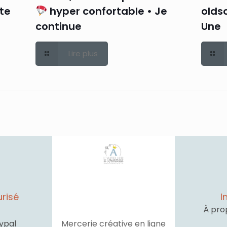
rte
hyper confortable • Je
oldsc
continue
Une
Lire plus
risé
I
À pro
ypal
Mercerie créative en ligne