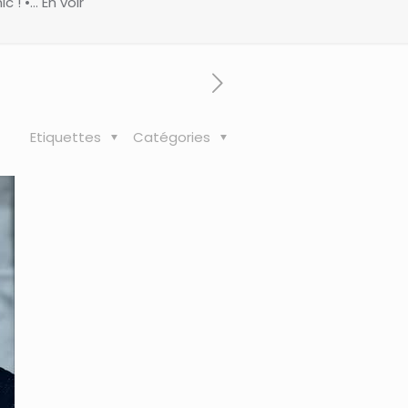
 ! •… En voir
Etiquettes
Catégories