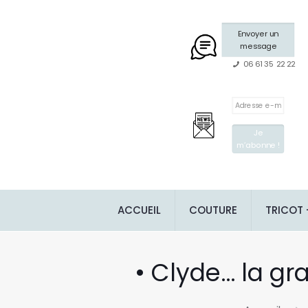
Envoyer un
message
06 61 35 22 22
ACCUEIL
COUTURE
TRICOT
• Clyde… la gra