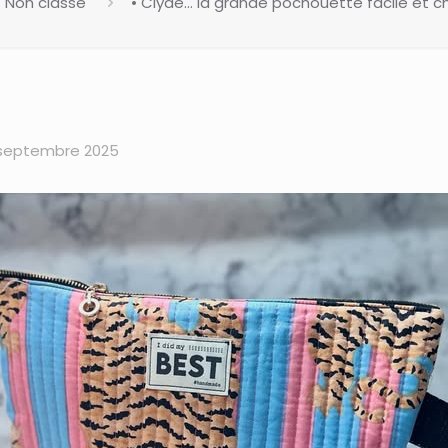
Non classé
• Clyde… la grande pochouette facile et chic
 septembre 2025