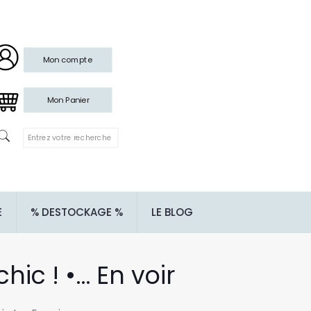
Mon compte
Mon Panier
E
% DESTOCKAGE %
LE BLOG
hic ! •… En voir