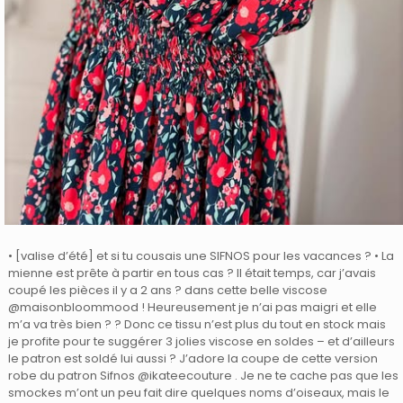
• [valise d’été] et si tu cousais une SIFNOS pour les vacances ? • La
mienne est prête à partir en tous cas ? Il était temps, car j’avais
coupé les pièces il y a 2 ans ? dans cette belle viscose
@maisonbloommood ! Heureusement je n’ai pas maigri et elle
m’a va très bien ? ? Donc ce tissu n’est plus du tout en stock mais
je profite pour te suggérer 3 jolies viscose en soldes – et d’ailleurs
le patron est soldé lui aussi ? J’adore la coupe de cette version
robe du patron Sifnos @ikateecouture . Je ne te cache pas que les
smockes m’ont un peu fait dire quelques noms d’oiseaux, mais le