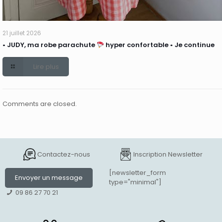
21 juillet 2026
• JUDY, ma robe parachute
hyper confortable • Je continue
Lire plus
Comments are closed.
Contactez-nous
Inscription Newsletter
[newsletter_form
Envoyer un message
type="minimal"]
09 86 27 70 21