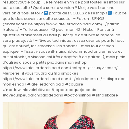
résultat vaut le coup ! Je te mets en fin de post toutes les infos sur
cette cousette ! Quelle sera ta version ? Moi je vois bien une
version à pois, et toi ?
profite des SOLDES de l’eshop !
Tout ce
que tu dois savoir sur cette cousette : – Patron : SIFNOS
@ikateecouture https://www.latelierdarchibald.com/…/patron-
ikatee…/ – Taille cousue : 42 pour mon 42 ! Nickel ! Penser à
ajuster le croisement du haut plutôt que de suivre le repère, ce
sera plus ajusté ! – Niveau technique : assez avancé pour le haut
qui est doublé, les smockes, les frondes… mais tout est bien
expliqué. – Tissu : viscose @maisonbloommood ancienne co et
out of stock (la viscose est très adaptée à ce patron !), mais plein
d’autres dispos à petits prix dans mon eshop
https://www.latelierdarchibald.com/catego…/tissus/viscose/ –
Mercerie : il vous faudra du fil à smockes
https://www.latelierdarchibald.com/…/elastique-a…/ – dispo dans
mon eshop ! #latelierdarchibald #couture
#madewithloveinbièvres #jeportecequejecouds
#avecunpeudarchibalddedans #patronsifnos #sifnosikatee