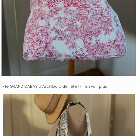
• le GRAND CABAS d’Archibald de l’été ! •… En voir plus