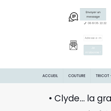
Envoyer un
message
06 61 35 22 22
ACCUEIL
COUTURE
TRICOT
• Clyde… la gra