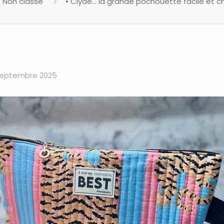
Non classé
• Clyde… la grande pochouette facile et chic
septembre 2025