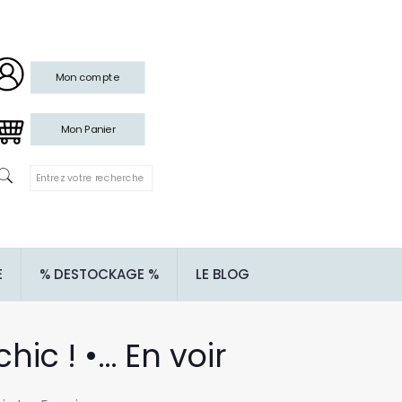
Mon compte
Mon Panier
E
% DESTOCKAGE %
LE BLOG
hic ! •… En voir