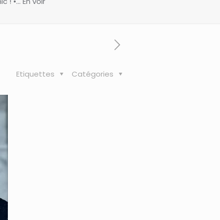
 ! •… En voir
Etiquettes
Catégories