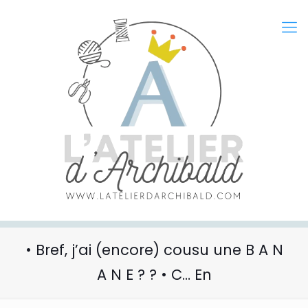
• Bref, j’ai (encore) cousu une B A N
A N E ? ? • C… En