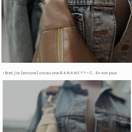
• Bref, j’ai (encore) cousu une B A N A N E ? ? • C… En voir plus