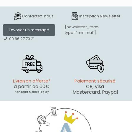
Contactez-nous
Inscription Newsletter
[newsletter_form
Envoyer un message
type="minimal"]
09 86 27 70 21
Livraison offerte*
Paiement sécurisé
à partir de 60€
CB, Visa
Mastercard, Paypal
* en point Mondial Relay