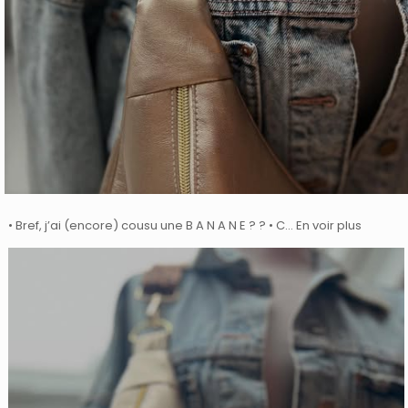
• Bref, j’ai (encore) cousu une B A N A N E ? ? • C… En voir plus