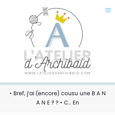
• Bref, j’ai (encore) cousu une B A N
A N E ? ? • C… En